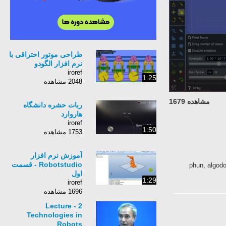
طراحی موتور احتراقی با
نرم افزار الگودو
iroref
1:25
2048 مشاهده
مشاهده 1679
ربات حشره دانشگاه
هاروارد
iroref
1:50
1753 مشاهده
آموزش نرم افزار
Robotstudio - قسمت
phun, algod
اول
1:29
iroref
1696 مشاهده
Lecture - 2
Technologies in
Robots