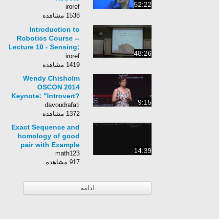
52:22
iroref
1538 مشاهده
Introduction to
Robotics Course --
Lecture 10 - Sensing:
48:26
LIDAR and Encoders
iroref
1419 مشاهده
Wendy Chisholm
OSCON 2014
Keynote: "Introvert?
9:15
Extrovert?
davoudrafati
Klingon?..."
1372 مشاهده
Exact Sequence and
homology of good
pair with Example
14:39
math123
917 مشاهده
ادامه