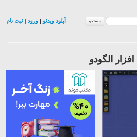
ثبت نام
|
ورود
|
آپلود ویدئو
جستجو
فزار الگودو