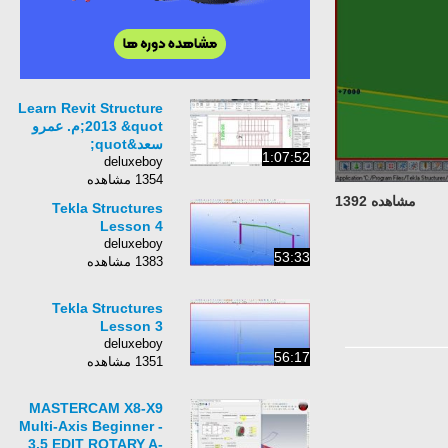
Learn Revit Structure
2013 &quot;م. عمرو
سعد&quot;
1:07:52
deluxeboy
1354 مشاهده
مشاهده 1392
Tekla Structures
Lesson 4
deluxeboy
53:33
1383 مشاهده
Tekla Structures
Lesson 3
deluxeboy
56:17
1351 مشاهده
MASTERCAM X8-X9
Multi-Axis Beginner -
3.5 EDIT ROTARY A-