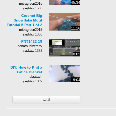
45:34
mitragreen2015
1536 مشاهده
Crochet Big
Snowflake Motif
Tutorial 5 Part 1 of 2
11:16
Crochet Christmas
mitragreen2015
Ornaments
1356 مشاهده
PNT1422-19
ponatouniversity
1332 مشاهده
8:02
DIY: How to Knit a
Latice Blanket
alaatash
19:04
1009 مشاهده
ادامه