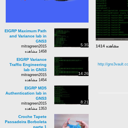
EIGRP Maximum Path
and Variance lab in
GNS3
5:35
مشاهده 1414
mitragreen2015
1458 مشاهده
EIGRP Variance
http://gns3vault.
Traffic Engineering
lab in GNS3
14:26
mitragreen2015
1454 مشاهده
EIGRP MD5
Authentication lab in
GNS3
8:21
mitragreen2015
1353 مشاهده
Croche Tapete
Passadeira Borboleta
parte 1