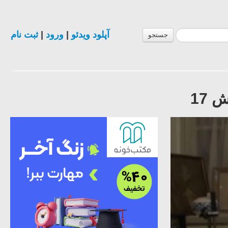
آپلود ویدئو
|
ورود
|
ثبت نام
جستجو
17