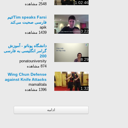
1:02:46
2548 مشاهده
Tim speaks Farsi/تیم
فارسی صحبت می‌کند
apik
3:22
1439 مشاهده
دانشگاه پوناتو - آموزش
گرامر انگلیسی به فارسی
200
8:29
ponatouniversity
874 مشاهده
Wing Chun Defense
against Knife Attacks
mamalitala
1:32
1396 مشاهده
ادامه