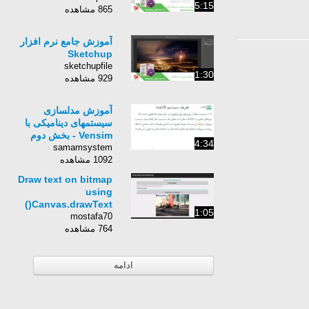
5:15
865 مشاهده
آموزش جامع نرم افزار
Sketchup
sketchupfile
1:30
929 مشاهده
آموزش مدلسازی
سیستمهای دینامیکی با
Vensim - بخش دوم
4:34
samamsystem
1092 مشاهده
Draw text on bitmap
using
Canvas.drawText()
1:05
mostafa70
764 مشاهده
ادامه