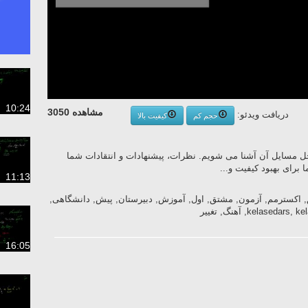
10:24
مشاهده 3050
دریافت ویدئو:
حجم کم
کیفیت بالا
 حل مسایل آن آشنا می شویم. نظرات، پیشنهادات و انتقادات شما
 برای بهبود کیفیت و...
11:13
اکسترمم, آزمون, مشتق, اول, آموزش, دبیرستان, پیش, دانشگاهی,
16:05