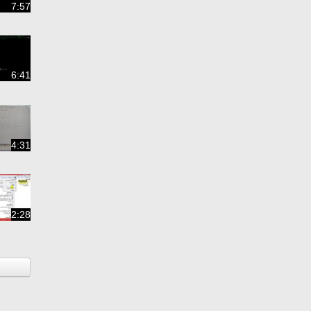
7:57
6:41
4:31
2:28