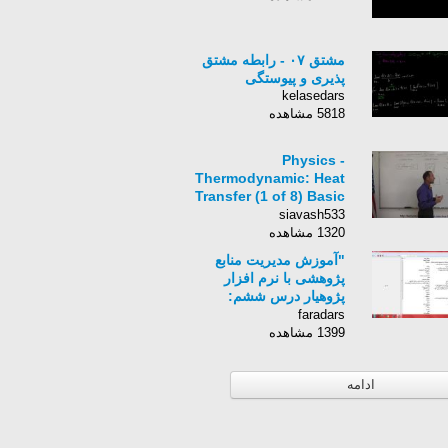
مشتق ۰۷ - رابطه مشتق
پذیری و پیوستگی
kelasedars
5818 مشاهده
Physics -
Thermodynamic: Heat
Transfer (1 of 8) Basic
Definition
siavash533
1320 مشاهده
"آموزش مدیریت منابع
پژوهشی با نرم افزار
پژوهیار درس ششم:
پشتیبان‌گیری در نرم‌افزار
faradars
پژوهیار"
1399 مشاهده
ادامه