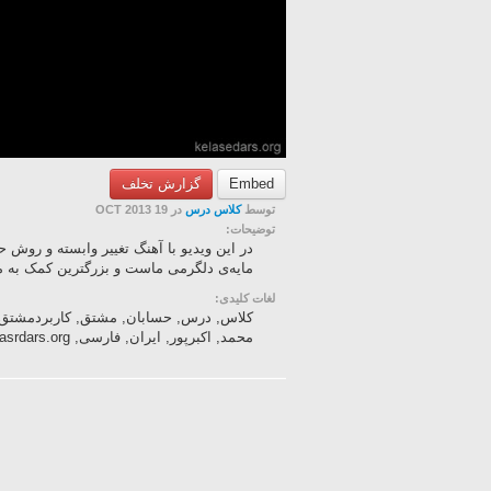
Embed
گزارش تخلف
توسط
کلاس درس
در 19 OCT 2013
توضیحات:
در این ویدیو با آهنگ تغییر وابسته و روش
مایه‌ی دلگرمی‌ ماست و بزرگترین کمک به ما
لغات کلیدی:
کلاس, درس, حسابان, مشتق, کاربردمشتق, 
محمد, اکبرپور, ایران, فارسی, kelasedars, kelasrdars.org, آهنگ, تغییر