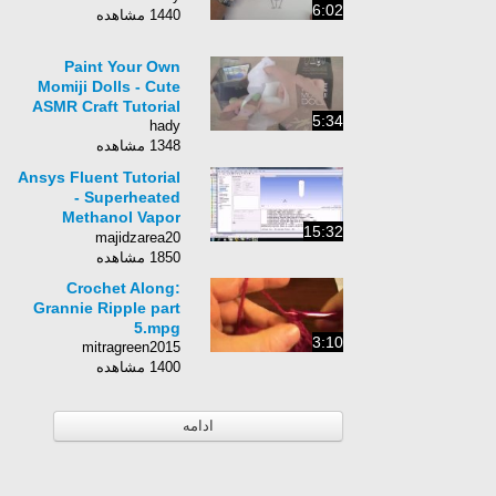
6:02
1440 مشاهده
Paint Your Own
Momiji Dolls - Cute
ASMR Craft Tutorial
5:34
hady
1348 مشاهده
Ansys Fluent Tutorial
- Superheated
Methanol Vapor
15:32
Bubble Column
majidzarea20
1850 مشاهده
Crochet Along:
Grannie Ripple part
5.mpg
3:10
mitragreen2015
1400 مشاهده
ادامه