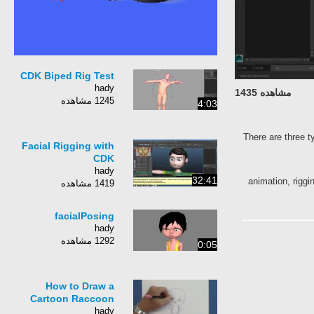
CDK Biped Rig Test
hady
مشاهده 1435
1245 مشاهده
4:03
There are three t
Facial Rigging with
CDK
hady
32:41
animation, riggi
1419 مشاهده
facialPosing
hady
1292 مشاهده
0:05
How to Draw a
Cartoon Raccoon
hady