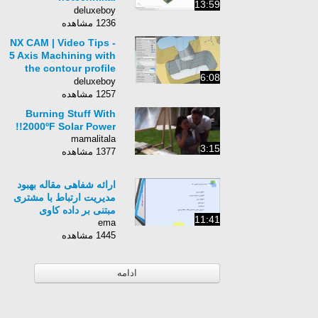
13:59
szimuláció
deluxeboy
egyszerűen
1236 مشاهده
NX CAM | Video Tips -
5 Axis Machining with
the contour profile
6:08
command
deluxeboy
1257 مشاهده
Burning Stuff With
2000ºF Solar Power!!
mamalitala
3:15
1377 مشاهده
ارائه شفاهی مقاله بهبود
مدیریت ارتباط با مشتری
مبتنی بر داده کاوی
11:41
ema
1445 مشاهده
ادامه