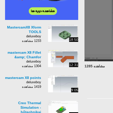
MastercamX8 Xform
TOOLS
deluxeboy
18:50
1233 مشاهده
mastercam X8 Fillet
&amp; Chamfor
deluxeboy
12:31
1304 مشاهده
مشاهده 1285
mastercam X8 points
deluxeboy
1419 مشاهده
9:05
Creo Thermal
Simulation -
hőtechnikai