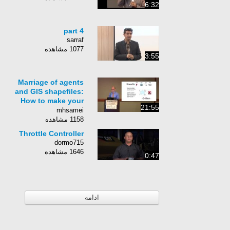
6:32
part 4
sarraf
1077 مشاهده
3:55
Marriage of agents
and GIS shapefiles:
How to make your
21:55
agents love GIS (Ben
mhsamei
Schumann)
1158 مشاهده
Throttle Controller
dormo715
1646 مشاهده
0:47
ادامه