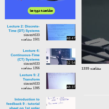
Lecture 2: Discrete-
Time (DT) Systems
siavash533
48:47
1501 مشاهده
Lecture 4:
Continuous-Time
(CT) Systems
52:54
siavash533
1356 مشاهده
مشاهده 1335
Lecture 5: Z
Transform
siavash533
48:37
1395 مشاهده
Introduction to
feedback 9 - tutorial
sheet on 1st order