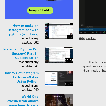
How to make an
Instagram bot with
python (windows)
6:58
masoudmilany
مشاهده 906
862 مشاهده
Instagram Python Bot
(Instapy) Part 2 -
Customization
32:25
masoudmilany
Thanks for w
841 مشاهده
questions or com
didn't realize th
How to Get Instagram
Followers/Likes
Using Python
28:43
masoudmilany
949 مشاهده
World Cup
exoskeleton allows
paraplegic to walk