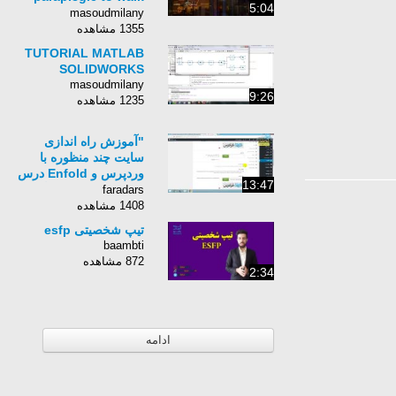
5:04
again
masoudmilany
1355 مشاهده
TUTORIAL MATLAB
SOLIDWORKS
masoudmilany
9:26
1235 مشاهده
"آموزش راه اندازی
سایت چند منظوره با
وردپرس و Enfold درس
13:47
سوم: کار با ویرایشگر
faradars
(ب)"
1408 مشاهده
تیپ شخصیتی esfp
baambti
872 مشاهده
2:34
ادامه