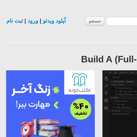
ثبت نام
|
ورود
|
آپلود ویدئو
جستجو
Build A (Ful