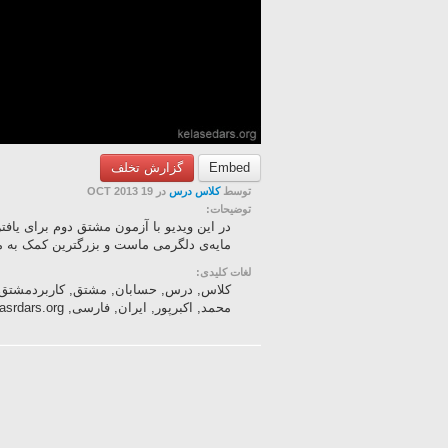
Embed
گزارش تخلف
توسط
کلاس درس
در 19 OCT 2013
توضیحات:
در این ویدیو با آزمون مشتق دوم برای یاف
مایه‌ی دلگرمی‌ ماست و بزرگترین کمک به ما
لغات کلیدی:
کلاس, درس, حسابان, مشتق, کاربردمشتق, 
محمد, اکبرپور, ایران, فارسی, kelasedars, kelasrdars.org