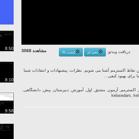
8:50
مشاهده 3068
دریافت ویدئو:
حجم کم
کیفیت بالا
تن نقاط اکسترمم آشنا می شویم. نظرات، پیشنهادات و انتقادات شما
 برای بهبود کیفی...
8:10
اکسترمم, آزمون, مشتق, اول, آموزش, دبیرستان, پیش, دانشگاهی,
9:58