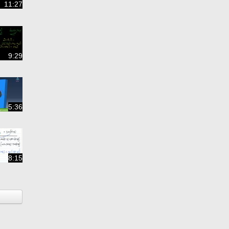
11:27
9:29
5:36
8:15