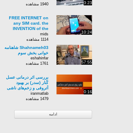
3:23
1940 مشاهده
FREE INTERNET on
any SIM card. the
INVENTION of the
10:24
21ST CENTURY which
mids
is not in the world!!!
1114 مشاهده
Shahnameh03 شاهنامه
خوانی بخش سوم
eshahinfar
57:55
1761 مشاهده
بررسی اثر درمانی عسل
کُنار (سدر) بر بهبود
آتروفی و زخم‌های ناشی
0:16
از لیکن پلان اروزیو و
iranmatlab
آتروفیک دهانی
1479 مشاهده
ادامه