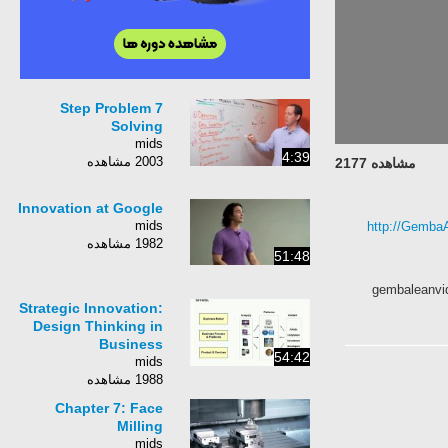
7 Step Problem
Solving
mids
4:39
2003 مشاهده
مشاهده 2177
Innovation at Google
mids
http://Gemb
1982 مشاهده
51:48
gembaleanvide
Strategic Innovation:
Design Thinking in
Business
54:42
mids
1988 مشاهده
Chapter 7: Face
Milling
mids