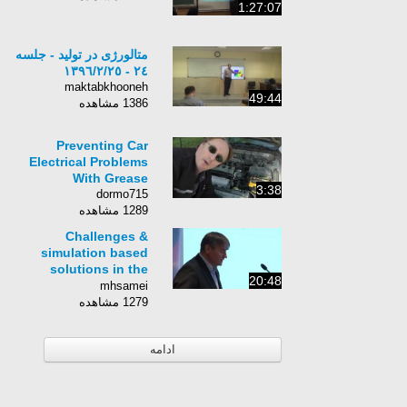
1:27:07
متالورژی در تولید - جلسه
٢٤ - ١٣٩٦/٢/٢٥
maktabkhooneh
49:44
1386 مشاهده
Preventing Car
Electrical Problems
With Grease
3:38
dormo715
1289 مشاهده
Challenges &
simulation based
solutions in the
20:48
volatile
mhsamei
semiconductor
1279 مشاهده
supply chain
environment
ادامه