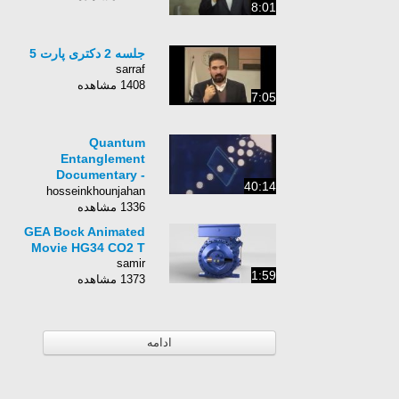
8:01
جلسه 2 دکتری پارت 5
sarraf
1408 مشاهده
7:05
Quantum
Entanglement
Documentary -
40:14
Atomic Physics and
hosseinkhounjahan
Reality
1336 مشاهده
GEA Bock Animated
Movie HG34 CO2 T
samir
1:59
1373 مشاهده
ادامه