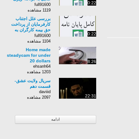
0:22
رفتاری مشتریان بیمه
full91600
1119 مشاهده
بررسی علل اجتناب
کارفرمایان از پرداخت
حق بیمه کارگران به
0:22
سازمان تامین اجتماعی
full91600
1104 مشاهده
Home made
steadycam for under
20 dollars
8:26
ehsanh64
1203 مشاهده
سریال ولایت عشق-
قسمت دهم
daviiid
22:31
2097 مشاهده
ادامه