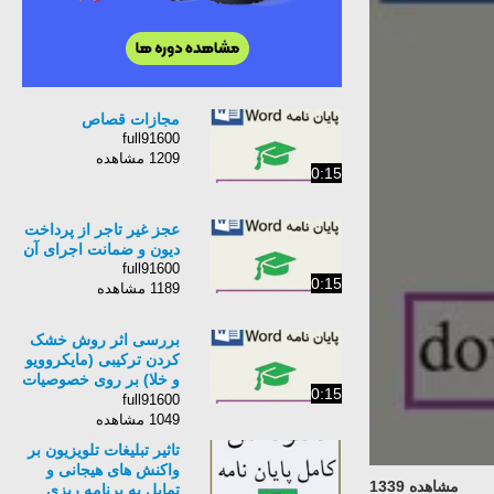
مجازات قصاص
full91600
1209 مشاهده
0:15
عجز غیر تاجر از پرداخت
دیون و ضمانت اجرای آن
full91600
0:15
1189 مشاهده
بررسی اثر روش خشک
کردن ترکیبی (مایکروویو
و خلا) بر روی خصوصیات
0:15
کیفی ازگیل ژاپنی
full91600
1049 مشاهده
تاثیر تبلیغات تلویزیون بر
واکنش های هیجانی و
مشاهده 1339
تمایل به برنامه ریزی