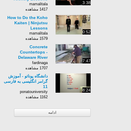
3:38
mamalitala
1417 مشاهده
How to Do the Koho
Kaiten | Ninjutsu
Lessons
0:52
mamalitala
1579 مشاهده
Concrete
Countertops -
Delaware River
7:47
Sink.wmv
fardinaga
1707 مشاهده
دانشگاه پوناتو - آموزش
گرامر انگلیسی به فارسی
11
8:24
ponatouniversity
1162 مشاهده
ادامه