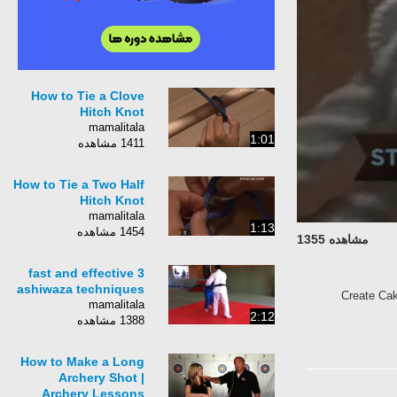
How to Tie a Clove
Hitch Knot
mamalitala
1:01
1411 مشاهده
How to Tie a Two Half
Hitch Knot
mamalitala
1:13
1454 مشاهده
مشاهده 1355
3 fast and effective
ashiwaza techniques
Create Cak
mamalitala
2:12
1388 مشاهده
How to Make a Long
Archery Shot |
Archery Lessons