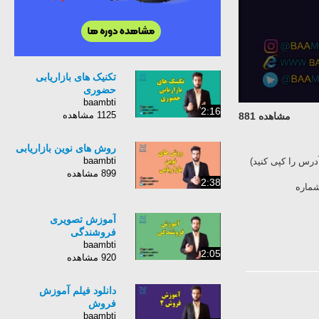
تکنیک های بازاریابی
حضوری
baambti
2:16
1125 مشاهده
مشاهده 881
روش های نوین بازاریابی
baambti
ه سایر آموزشهای رایگان کافی است به وبسایت ما به نشانی www.baambti.ir (آدرس را کپی کنید)‌
899 مشاهده
2:38
شماره
آموزش تصویری
فروشندگی
baambti
2:05
920 مشاهده
دانلود فیلم آموزش
فروش
baambti