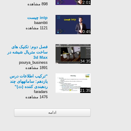
2:01
898 مشاهده
intp چیست
baambti
1121 مشاهده
0:45
فصل دوم: تکنیک های
ساخت متریال شیشه در
3d Max
34:35
pourya_business
1891 مشاهده
"ترکیب اطلاعات درس
یازدهم: سامانه‏های چند
رده‏بندی کننده (ث)"
21:35
faradars
1476 مشاهده
ادامه