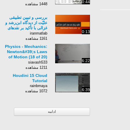
0:44
1448 مشاهده
بررسی و تبيين تطبيقی
عليّت از ديدگاه ابن‌رشد و
غزالی با تأکيد بر نقدهای
0:13
غزالی بر ابن‌سينا
iranmatlab
1161 مشاهده
Physics - Mechanics:
Newton&#39;s Laws
of Motion (18 of 20)
6:22
Statics: Example 2
siavash533
1211 مشاهده
Houdini 15 Cloud
Tutorial
rainbmaya
6:39
1072 مشاهده
ادامه