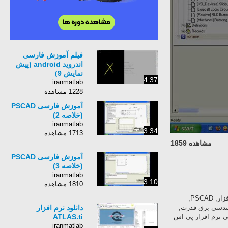
فیلم آموزش فارسی
اندروید android (پیش
نمایش 9)
4:37
iranmatlab
1228 مشاهده
آموزش فارسی PSCAD
(خلاصه 2)
iranmatlab
3:34
1713 مشاهده
مشاهده 1859
آموزش فارسی PSCAD
(خلاصه 3)
iranmatlab
3:10
1810 مشاهده
مهندسی, برق, قدرت, ایران, متلب, آموزش, PSCAD, آموزش, پی, اس, کد, آموزش, نرم, افزار, PSCAD,
, افزار, پی, اس, کد, قیلم, آموزش, PSCAD, قیلم آموزش PSCAD, مهندسی برق قدرت,
دانلود نرم افزار
, آموزش نرم افزار PSCAD, آموزش فارسی نرم افزار پی اس
ATLAS.ti
iranmatlab