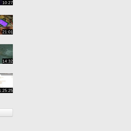
10:27
21:01
14:32
1:25:25