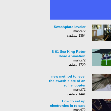
Swashplate leveler
mahdi72
1354 مشاهده
S-61 Sea King Rotor
Head Animation
mahdi72
1729 مشاهده
new method to level
the swash plate of an
rc helicopter
mahdi72
1441 مشاهده
How to set up
electronics in rc cars
mahdi72