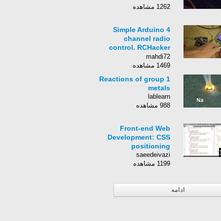
1262 مشاهده
Simple Arduino 4
channel radio
control. RCHacker
#68
mahdi72
1469 مشاهده
Reactions of group 1
metals
lablearn
988 مشاهده
Front-end Web
Development: CSS
positioning
saeedeivazi
1199 مشاهده
ادامه