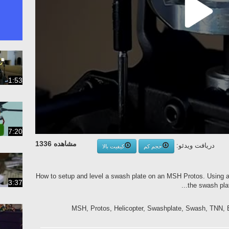
1:53
7:20
مشاهده 1336
دریافت ویدئو:
حجم کم
کیفیت بالا
How to setup and level a swash plate on an MSH Protos. Using a
3:37
the swash plate
MSH, Protos, Helicopter, Swashplate, Swash, TNN, E