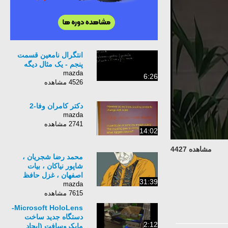
انتگرال نامعین قسمت
پنجم - یک مثال دیگه
mazda
6:26
4526 مشاهده
دکتر کامران وفا-2
mazda
2741 مشاهده
14:02
مشاهده 4427
محمد رضا شجریان ،
شاپور نیاکان ، بیات
اصفهان ، غزل حافظ
31:39
mazda
7615 مشاهده
Microsoft HoloLens-
دستگاه جدید ساخت
2:12
مایکروسافت (ایجاد