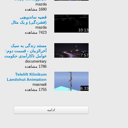
تصاویر مجازی بر روی
mazda
عینک)
1680 مشاهده
قضیه ساندویچی
(فشردگی) و یک مثال
mazda
10:13
7423 مشاهده
مستند زندگی به سبک
آخرالزمان - قسمت دوم:
7:57
عوامل ناکارآمدی حکومت
دینی در الگو سازی سبک
documentary
زندگیدینی
1786 مشاهده
Telelift Klinikum
Landshut Animation
masnadi
6:33
1755 مشاهده
ادامه