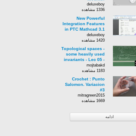
deluxeboy
1336 مشاهده
New Powerful
Integration Features
in PTC Mathcad 3.1
&amp; Creo 3.0
deluxeboy
1420 مشاهده
Topological spaces -
some heavily used
invariants - Lec 05 -
Frederic Schuller
mojtabakd
1183 مشاهده
Crochet : Punto
Salomon. Variacion
#3
mitragreen2015
1669 مشاهده
ادامه