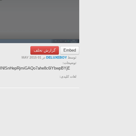
گزارش تخلف
Embed
در 01 MAY 2015
DELUXEBOY
توسط
توضیحات:
INlSnHepRjmiGAQo7ahe8c6lYbwpBYjE
لغات کلیدی: