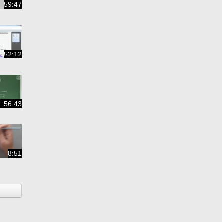
59:47
52:12
1:56:43
8:51