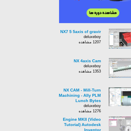
NX7 5 5axis cf gravir
deluxeboy
1207 مشاهده
NX 4axis Cam
deluxeboy
1353 مشاهده
NX CAM - Mill-Turn
Machining - Ally PLM
Lunch Bytes
deluxeboy
1276 مشاهده
Engine MKII (Video
Tutorial) Autodesk
Inventor