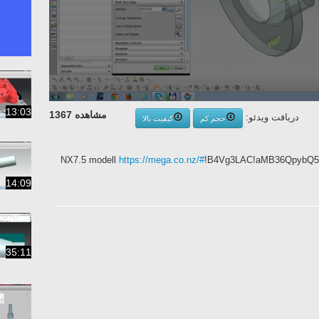
13:03
مشاهده 1367
دریافت ویدئو:
حجم کم
کیفیت بالا
NX7.5 modell
https://mega.co.nz/#
!B4Vg3LAC!aMB36QpybQ5
14:09
35:11