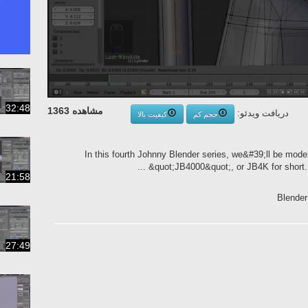
32:48
مشاهده 1363
دریافت ویدئو:
حجم کم
کیفیت بالا
In this fourth Johnny Blender series, we&#39;ll be mode
&quot;JB4000&quot;, or JB4K for short. I&
21:58
Blender 
27:49