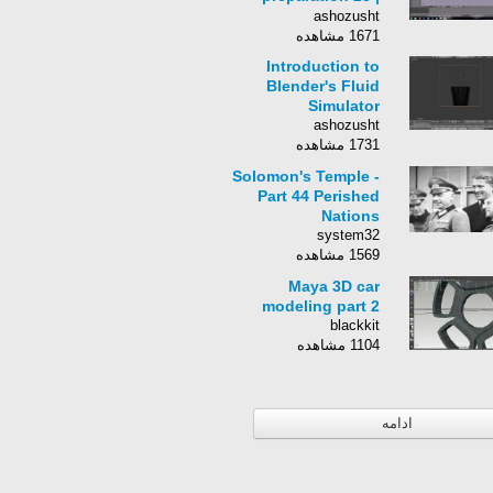
Recreate Final with
ashozusht
Ren
1671 مشاهده
Introduction to
Blender's Fluid
Simulator
ashozusht
1731 مشاهده
Solomon's Temple -
Part 44 Perished
Nations
system32
1569 مشاهده
Maya 3D car
modeling part 2
blackkit
1104 مشاهده
ادامه