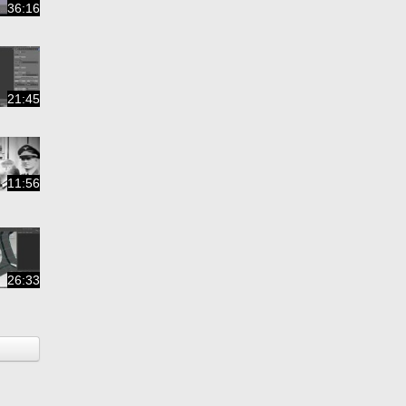
36:16
21:45
11:56
26:33