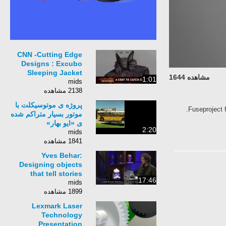
CNN -Cutting Edge
Designs : Excubo
Sleeping Jacket
مشاهده 1644
1:01
mids
2138 مشاهده
پروژه ی موتوسیکلت با
Fuseproject 
موتور بسیار متراکم شده
ی «ایو بهار»
2:20
mids
1841 مشاهده
Yves Behar:
Designing objects
that tell stories
17:46
mids
1899 مشاهده
Lexmark Laser
Technology
Presentation