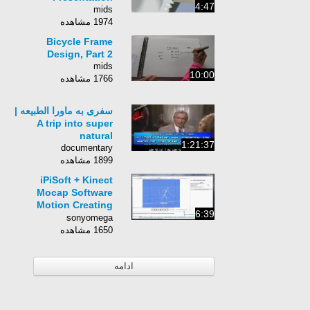
4:47
mids
1974 مشاهده
Bicycle Frame
Design, Part 2
mids
10:00
1766 مشاهده
سفری به ماورا الطبیعه |
A trip into super
natural
1:21:37
documentary
1899 مشاهده
iPiSoft + Kinect
Mocap Software
Motion Creating
6:39
Tutorial!
sonyomega
1650 مشاهده
ادامه