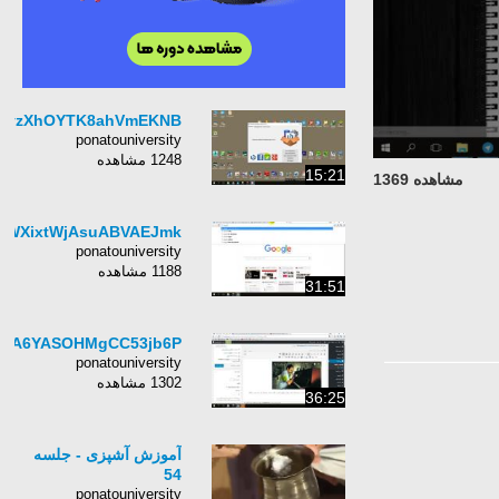
dyzXhOYTK8ahVmEKNB
ponatouniversity
1248 مشاهده
15:21
مشاهده 1369
vWXixtWjAsuABVAEJmk
ponatouniversity
1188 مشاهده
31:51
K5A6YASOHMgCC53jb6P
ponatouniversity
1302 مشاهده
36:25
آموزش آشپزی - جلسه
54
ponatouniversity