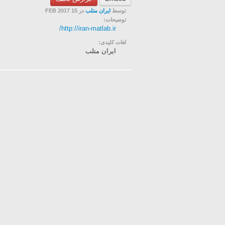
توسط
ایران متلب
در 15 FEB 2017
توضیحات:
http://iran-matlab.ir/
لغات کلیدی:
ایران متلب