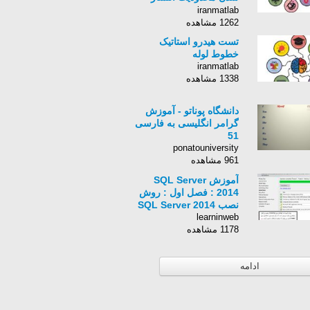
گازهای گلخانه ای
iranmatlab
1262 مشاهده
تست هیدرو استاتیک
خطوط لوله
iranmatlab
1338 مشاهده
دانشگاه پوناتو - آموزش
گرامر انگلیسی به فارسی
51
ponatouniversity
961 مشاهده
آموزش SQL Server
2014 : فصل اول : روش
نصب SQL Server 2014
learninweb
1178 مشاهده
ادامه