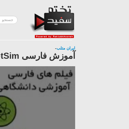
ایران متلب
-
آموزش فارسی NetSim ( دمو 2 )