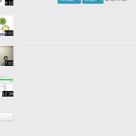
0:12
0:02
7:02
12:38