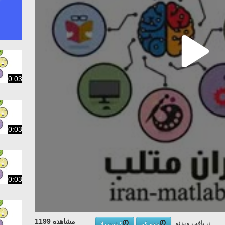
0:03
0:03
0:03
مشاهده 1199
دریافت ویدئو:
حجم کم
کیفیت بالا