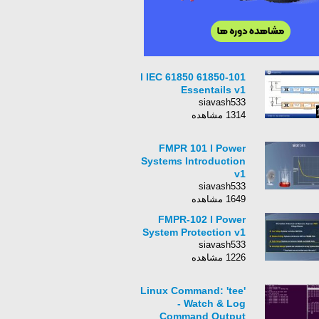
61850-101 l IEC 61850
Essentails v1
siavash533
1314 مشاهده
FMPR 101 l Power
Systems Introduction
v1
siavash533
1649 مشاهده
FMPR-102 l Power
System Protection v1
siavash533
1226 مشاهده
Linux Command: 'tee'
- Watch & Log
Command Output