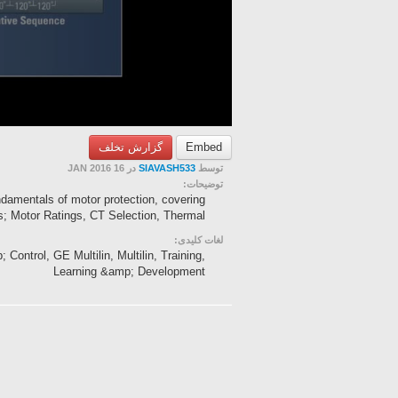
گزارش تخلف
Embed
در 16 JAN 2016
SIAVASH533
توسط
توضیحات:
ndamentals of motor protection, covering
; Motor Ratings, CT Selection, Thermal ...
لغات کلیدی:
Control, GE Multilin, Multilin, Training,
Learning &amp; Development