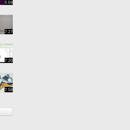
5:59
7:27
7:20
7:58