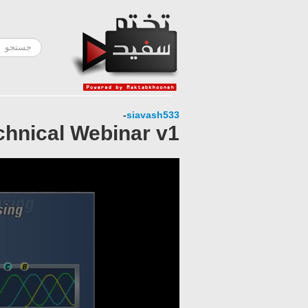
-
siavash533
chnical Webinar v1