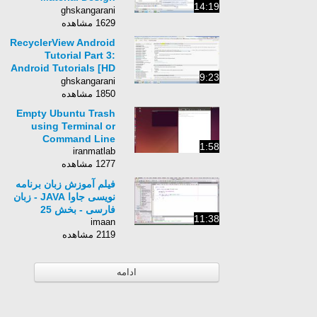
14:19
Tutorials [HD 1080p]
ghskangarani
1629 مشاهده
RecyclerView Android
Tutorial Part 3:
Android Tutorials [HD
9:23
1080p]
ghskangarani
1850 مشاهده
Empty Ubuntu Trash
using Terminal or
Command Line
1:58
iranmatlab
1277 مشاهده
فیلم آموزش زبان برنامه
نویسی جاوا JAVA - زبان
فارسی - بخش 25
11:38
imaan
2119 مشاهده
ادامه