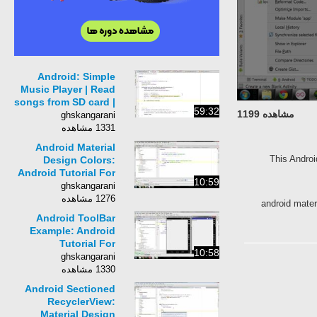
Android: Simple
Music Player | Read
songs from SD card |
59:32
مشاهده 1199
Create playlist with
ghskangarani
file name.
1331 مشاهده
Android Material
This Androi
Design Colors:
Android Tutorial For
10:59
Beginners [HD 1080p]
ghskangarani
1276 مشاهده
android mater
Android ToolBar
Example: Android
Tutorial For
10:58
Beginners [HD 1080p]
ghskangarani
1330 مشاهده
Android Sectioned
RecyclerView:
Material Design