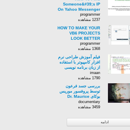
Someone&#39;s IP
On Yahoo Messenger
programmer
1237 مشاهده
HOW TO MAKE YOUR
VB6 PROJECTS
LOOK BETTER
programmer
1368 مشاهده
فیلم آموزش طراحی نرم
افزار کامپیوتر با استفاده
از زبان برنامه نویسی
Python برای کامپیوتر-
imaan
زبان انگلیسی - بخش 177
1790 مشاهده
بررسی جسد فرعون
توسط پروفسور موریس
بوكای Dr. Maurice
Bucaille
documentary
3459 مشاهده
ادامه