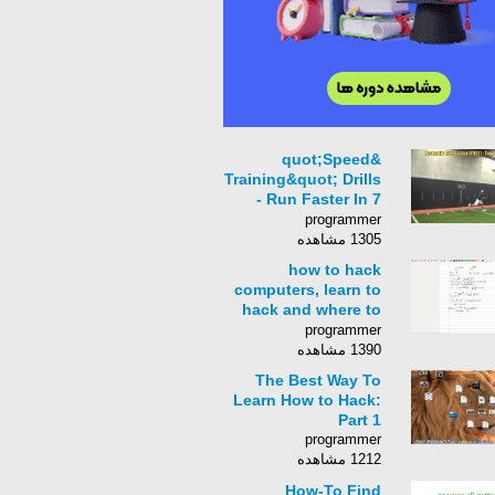
&quot;Speed
Training&quot; Drills
- Run Faster In 7
Days
programmer
1305 مشاهده
how to hack
computers, learn to
hack and where to
start.
programmer
1390 مشاهده
The Best Way To
Learn How to Hack:
Part 1
programmer
1212 مشاهده
How-To Find