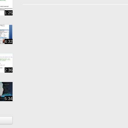
1:25
4:32
2:36
5:34