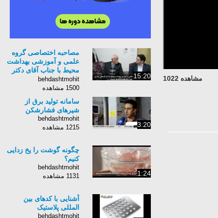
مصاحبه اختصاصی گروه
علمی و آموزشی بهداشت
محیط با جناب آقای دکتر
15:20
مشاهده 1022
قاسمعلی عمرانی
behdashtmohit
1500 مشاهده
سامانه تولید برق از
شیرهای فشارشکن
behdashtmohit
3:20
1215 مشاهده
چگونه گوشت را یخ زدایی
کنیم؟
behdashtmohit
1:24
1131 مشاهده
آشنایی با کدهای بین
المللی پلاستیک
behdashtmohit