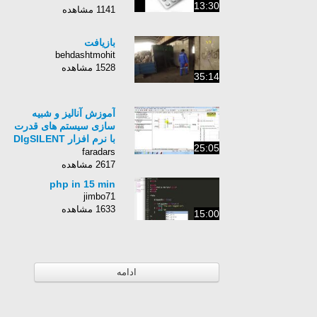
13:30
1141 مشاهده
بازیافت
behdashtmohit
1528 مشاهده
35:14
آموزش آنالیز و شبیه
سازی سیستم های قدرت
با نرم‌ افزار DIgSILENT
25:05
- درس نهم: حفاظت
faradars
سیستم قدرت (الف)
2617 مشاهده
php in 15 min
jimbo71
1633 مشاهده
15:00
ادامه