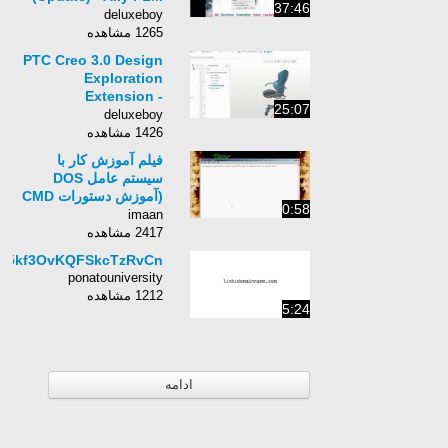
37:46
Lunch Bytes
deluxeboy
1265 مشاهده
PTC Creo 3.0 Design
Exploration
Extension -
25:07
İnformatik
deluxeboy
1426 مشاهده
فیلم آموزش کار با
سیستم عامل DOS
(آموزش دستورات CMD
0:58
)به زبان فارسی - قسمت
imaan
13
2417 مشاهده
R5kf3OvKQFSkcTzRvCn
ponatouniversity
1212 مشاهده
5:24
ادامه