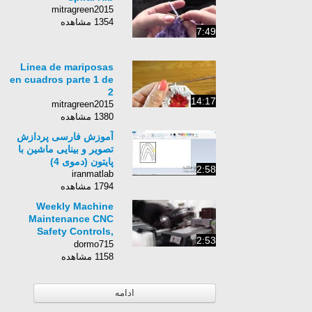
mitragreen2015
1354 مشاهده
7:49
Linea de mariposas
en cuadros parte 1 de
2
14:17
mitragreen2015
1380 مشاهده
آموزش فارسی پردازش
تصویر و بینایی ماشین با
پایتون (دموی 4)
2:58
iranmatlab
1794 مشاهده
Weekly Machine
Maintenance CNC
Safety Controls,
2:53
Electrospindle
dormo715
Checkup
1158 مشاهده
ادامه