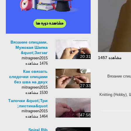
Вязание спицами.
Мужская Шапка
&quot;Зигзаг
20:31
مشاهده 1457
удачи&quot;. Часть
mitragreen2015
1.
1476 مشاهده
Как связать
Вязание с
следочки спицами
без шва на двух
27:33
спицах?
mitragreen2015
1530 مشاهده
Knitting (Hobb
Тапочки &quot;Три
листика&quot;
mitragreen2015
47:58
1464 مشاهده
Spiral Rib