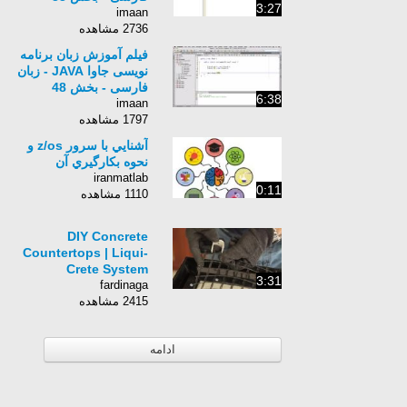
3:27
imaan
2736 مشاهده
فیلم آموزش زبان برنامه
نویسی جاوا JAVA - زبان
فارسی - بخش 48
6:38
imaan
1797 مشاهده
آشنايي با سرور z/os و
نحوه بكارگيري آن
iranmatlab
0:11
1110 مشاهده
DIY Concrete
Countertops | Liqui-
Crete System
3:31
fardinaga
2415 مشاهده
ادامه