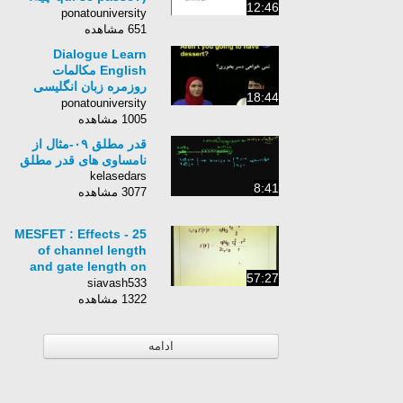
12:46
چی‌ شده؟
ponatouniversity
651 مشاهده
Dialogue Learn
English مکالمات
روزمره زبان انگلیسی
18:44
دیالوگ S1E78
ponatouniversity
1005 مشاهده
قدر مطلق ۰۹-مثال از
نامساوی های قدر مطلق
kelasedars
8:41
3077 مشاهده
25 - MESFET : Effects
of channel length
and gate length on
57:27
IDS and gm
siavash533
1322 مشاهده
ادامه