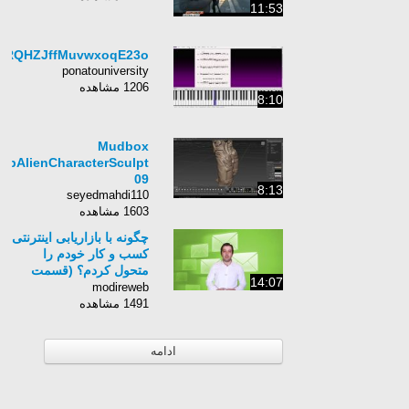
11:53
rcRQHZJffMuvwxoqE23o
ponatouniversity
1206 مشاهده
8:10
Mudbox
spAlienCharacterSculpt
09
8:13
seyedmahdi110
1603 مشاهده
چگونه با بازاریابی اینترنتی
کسب و کار خودم را
متحول کردم؟ (قسمت
14:07
دوم)
modireweb
1491 مشاهده
ادامه