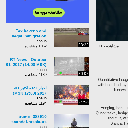
Tax havens and
illegal immigration
shaun
28:22
مشاهده 1116
1052 مشاهده
RT News - October
01, 2017 (14:00 MSK)
shaun
26:07
1169 مشاهده
Quantitative hedg
with host Lindsay 
اخبار RT - اکتبر 01،
it down.
2017 (17:00 MSK)
shaun
24:58
1194 مشاهده
Hedging, bets:, 
Quantitative, hedge
388910-trump-
about, it, wi
scandal-russia-us
Bianca, Fac
shaun