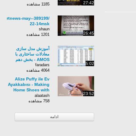
27:42
1185 مشاهده
/389199-rtnews-may-
22-14msk
shaun
26:45
1201 مشاهده
آموزش مدل سازی
معادلات ساختاری با
AMOS - بخش دهم
5:02
faradars
4064 مشاهده
Alize Puffy ile Ev
Ayakkabısı - Making
Home Shoes with
23:52
Alize Puffy
alaatash
758 مشاهده
ادامه