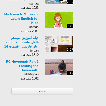
2:57
English
samaa
1923 مشاهده
My Name Is Minwoo -
Learn English for
Kids
0:49
samaa
2081 مشاهده
فیلم آموزش سیستم
عامل linux ubuntu به
زبان فارسی - قسمت 14
2:07
imaan
3810 مشاهده
RC Hovercraft Part 2
(Testing the
Hovercraft)
9:17
mtdehghan
1362 مشاهده
ادامه