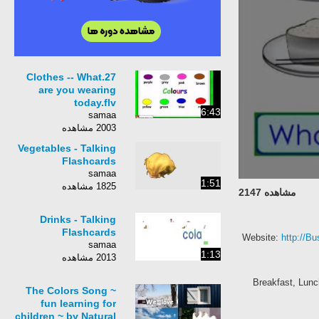
27.Clothes -- What
are you wearing
today.flv
6:43
samaa
2003 مشاهده
Vegetables - Talking
Flashcards
samaa
1:51
1825 مشاهده
مشاهده 2147
Drinks - Talking
Flashcards
Website:
http://B
samaa
1:13
2013 مشاهده
Breakfast, Lunc
The Colors Song ~
fun learning for
children ~ by Natural