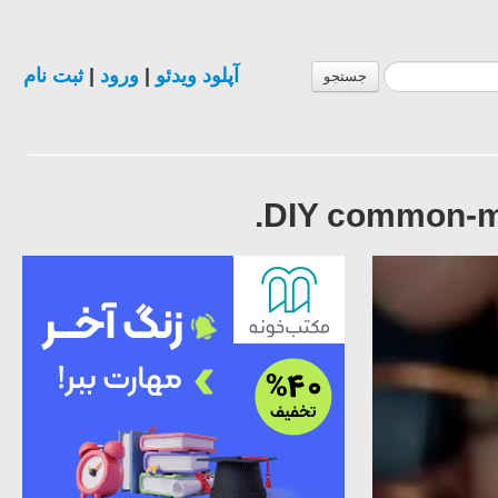
ثبت نام
|
ورود
|
آپلود ویدئو
جستجو
DIY common-mo