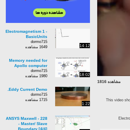
Electromagnetism 1 -
BasicUnits
dormo715
14:12
1649 مشاهده
Memory needed for
Apollo computer
dormo715
18:02
1980 مشاهده
مشاهده 1816
Eddy Current Demo.
dormo715
1715 مشاهده
This video sh
1:22
228 - ANSYS Maxwell
Electr
- Master/ Slave
Boundary [4/4]