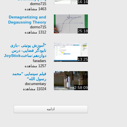
16:16
dormo715
1463 مشاهده
Demagnetizing and
Degaussing Theory
dormo715
25:18
1312 مشاهده
"آموزش یونیتی –بازی
نابودگر فضایی- درس
tickمجازی
13:25
با استفاده از واسط
faradars
گرافیکی کاربر "
1257 مشاهده
فیلم سینمایی "محمد
رسول الله"
documentary
2:58:09
11024 مشاهده
ادامه