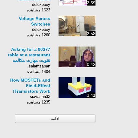
2:59
University
deluxeboy
1623 مشاهده
Voltage Across
Switches
deluxeboy
2:58
1260 مشاهده
00377 Asking for a
table at a restaurant
تقویت مهارت مکالمه
0:42
زبان انگلیسی
salamzaban
1404 مشاهده
How MOSFETs and
Field-Effect
Transistors Work!
3:41
siavash533
1235 مشاهده
ادامه