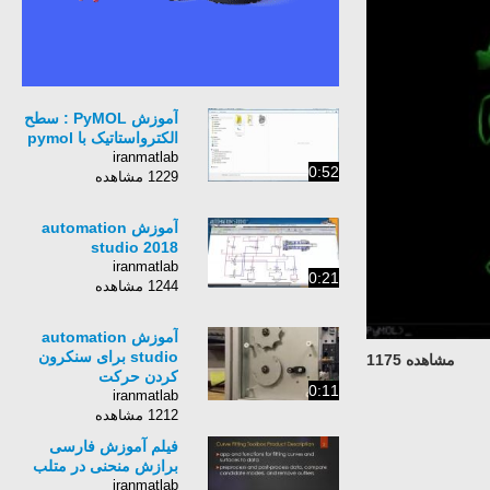
آموزش PyMOL : سطح
الکترواستاتیک با pymol
iranmatlab
0:52
1229 مشاهده
آموزش automation
studio 2018
iranmatlab
0:21
1244 مشاهده
آموزش automation
studio برای سنکرون
مشاهده 1175
کردن حرکت
0:11
iranmatlab
1212 مشاهده
فیلم آموزش فارسی
برازش منحنی در متلب
iranmatlab