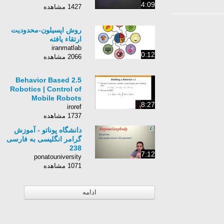
4:09
1427 مشاهده
روش اپسیلون-محدودیت
ارتقاء یافته
iranmatlab
0:12
2066 مشاهده
2.5 Behavior Based
Robotics | Control of
Mobile Robots
8:27
iroref
1737 مشاهده
دانشگاه پوناتو - آموزش
گرامر انگلیسی به فارسی
238
7:12
ponatouniversity
1071 مشاهده
ادامه