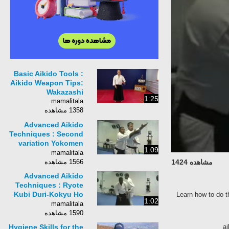
Basic Aikido Tools :
Aikido Weapon Tips:
Wakazashi
1:25
mamalitala
1358 مشاهده
Advanced Aikido
Techniques : Second
variation Yokomen
1:09
Uchi-Irimi Nage
mamalitala
Advanced Japanese
مشاهده 1424
1566 مشاهده
Aikido
Advanced Aikido
Techniques : Ryote
Kubi Duri-Kokyu Ho
Learn how to do
1:02
Advanced Japanese
mamalitala
Aikido Techniques
1590 مشاهده
Hygiene Skills for the