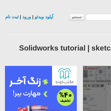
ثبت نام
|
ورود
|
آپلود ویدئو
جستجو
Solidworks tutorial | sk