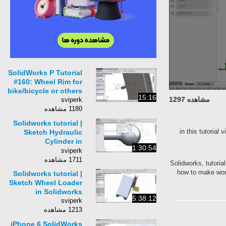
SolidWorks P Tutorial
#160: Wheel Rim for
bike/bicycle or others
15:16
مشاهده 1297
sviperk
1180 مشاهده
Solidworks tutorial |
in this tutor
Sketch Hydraulic
Cylinder in
1:30:54
Solidworks
sviperk
1711 مشاهده
Solidworks, tuto
how to make w
Solidworks tutorial |
Sketch Wheel Loader
in Solidworks
5:38:12
sviperk
1213 مشاهده
iPhone 6 SolidWorks