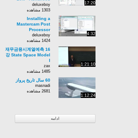
17:20
Training
deluxeboy
1303 مشاهده
Installing a
Mastercam Post
Processor
4:32
deluxeboy
1424 مشاهده
재무금융시계열예측 16
강 State Space Model
I
1:21:10
zax
1485 مشاهده
60 سال تاریخ پرواز
masnadi
2681 مشاهده
1:12:24
ادامه