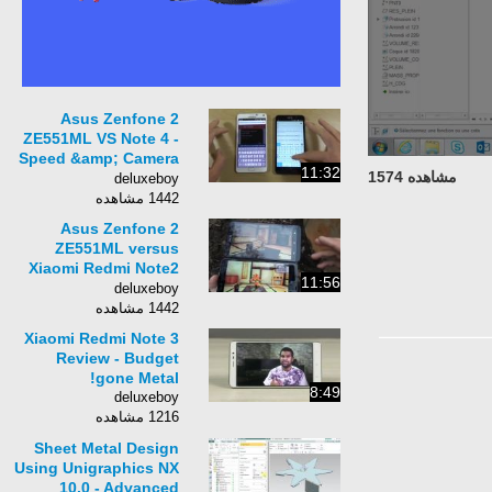
Asus Zenfone 2
ZE551ML VS Note 4 -
Speed &amp; Camera
11:32
مشاهده 1574
Test!
deluxeboy
1442 مشاهده
Asus Zenfone 2
ZE551ML versus
Xiaomi Redmi Note2
11:56
Antutu 6.0 Bonsai
deluxeboy
Benchmark
1442 مشاهده
Xiaomi Redmi Note 3
Review - Budget
gone Metal!
8:49
deluxeboy
1216 مشاهده
Sheet Metal Design
Using Unigraphics NX
10.0 - Advanced