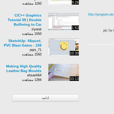
9:26
1160 مشاهده
http://program-pl
C/C++ Graphics
Tutorial 39 | Double
Buffering to Car
1:53
Program
ziyarat
plc for
1550 مشاهده
SketchUp: 4&quot;
PVC Blast Gates - 159
pqrs_71
10:30
1550 مشاهده
Making High Quality
Leather Bag Moulds
ehsanh64
33:13
1284 مشاهده
ادامه