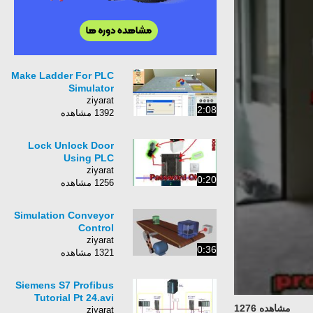
Make Ladder For PLC
Simulator
ziyarat
2:08
1392 مشاهده
Lock Unlock Door
Using PLC
ziyarat
0:20
1256 مشاهده
Simulation Conveyor
Control
ziyarat
0:36
1321 مشاهده
Siemens S7 Profibus
Tutorial Pt 24.avi
مشاهده 1276
ziyarat