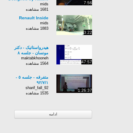
7:56
mids
1681 مشاهده
Renault Inside
mids
1883 مشاهده
3:22
هيدرواستاتيک - دکتر
مونسان - جلسه ٨
maktabkhooneh
47:57
1564 مشاهده
متفرقه - جلسه ٥ -
٩٢/٧/١
sharif_fall_92
1:26:37
1535 مشاهده
ادامه