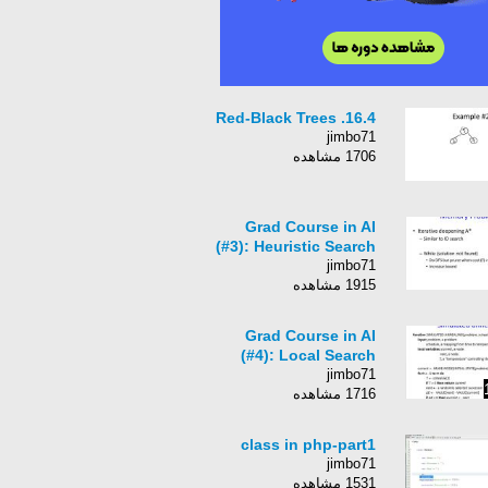
16.4. Red-Black Trees
jimbo71
1706 مشاهده
Grad Course in AI
(#3): Heuristic Search
jimbo71
1915 مشاهده
Grad Course in AI
(#4): Local Search
jimbo71
1716 مشاهده
class in php-part1
jimbo71
1531 مشاهده