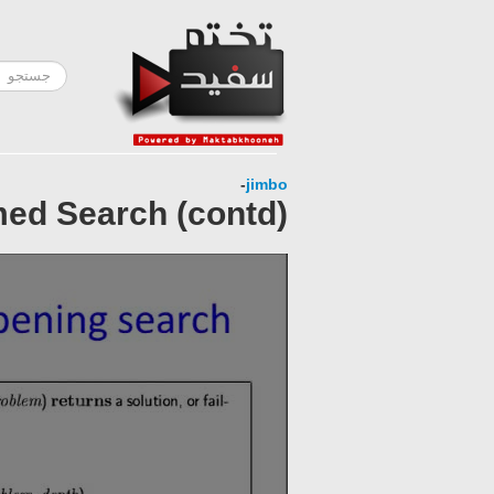
-
jimbo
med Search (contd)