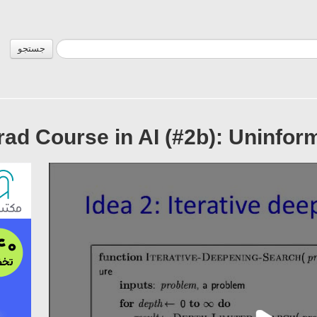
جستجو
rad Course in AI (#2b): Uninfor