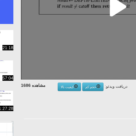
21:18
57:04
مشاهده 1686
دریافت ویدئو:
حجم کم
کیفیت بالا
1:27:28