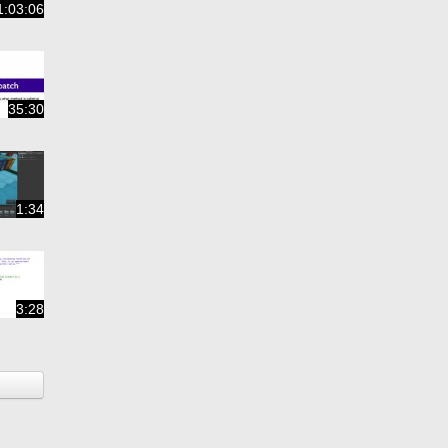
1:03:06
35:30
1:34
3:28