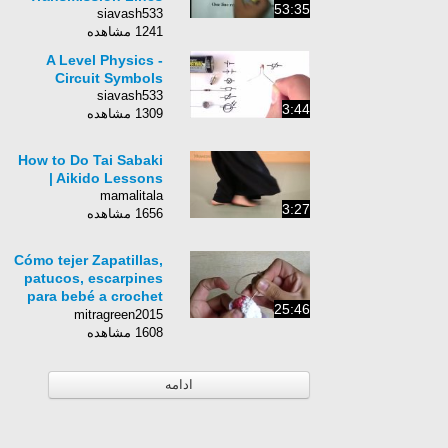
53:35
siavash533
1241 مشاهده
A Level Physics -
Circuit Symbols
siavash533
3:44
1309 مشاهده
How to Do Tai Sabaki
| Aikido Lessons
mamalitala
3:27
1656 مشاهده
Cómo tejer Zapatillas,
patucos, escarpines
para bebé a crochet
25:46
(2 de 2)
mitragreen2015
1608 مشاهده
ادامه