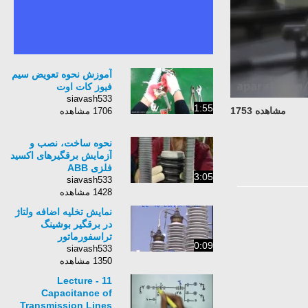
آموزش نحوه تعویض سیم
فیوز کات اوت
siavash533
1:55
مشاهده 1753
1706 مشاهده
نحوه ساخت، نصب و
آزمایش برقگیرهای اکسید
فلزی ABB
3:05
siavash533
1428 مشاهده
نمایش تخلیه اضافه ولتاژ
در برقگیر بوشینگ
تراسفورماتور
0:09
siavash533
1350 مشاهده
Lecture - 11
Capacitance of
Transmission Lines