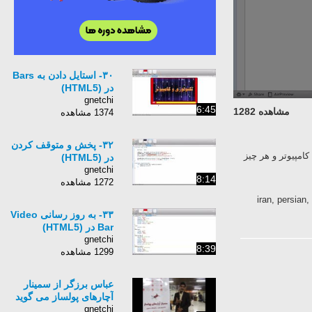
۳۰- استایل دادن به Bars
در (HTML5)
gnetchi
6:45
مشاهده 1282
1374 مشاهده
۳۲- پخش و متوقف کردن
امپیوتر و هر چیز
در (HTML5)
gnetchi
8:14
1272 مشاهده
iran, persian
۳۳- به روز رسانی Video
Bar در (HTML5)
gnetchi
8:39
1299 مشاهده
عباس برزگر از سمینار
آچارهای پولساز می گوید
gnetchi