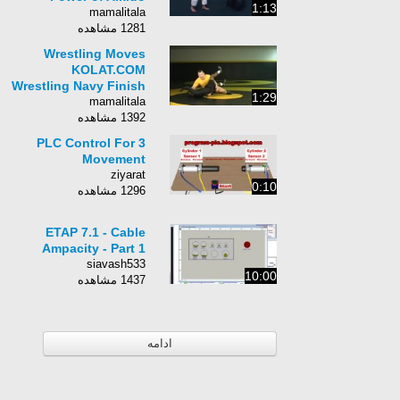
1:13
mamalitala
1281 مشاهده
Wrestling Moves
KOLAT.COM
Wrestling Navy Finish
1:29
mamalitala
1392 مشاهده
PLC Control For 3
Movement
ziyarat
0:10
1296 مشاهده
ETAP 7.1 - Cable
Ampacity - Part 1
siavash533
10:00
1437 مشاهده
ادامه