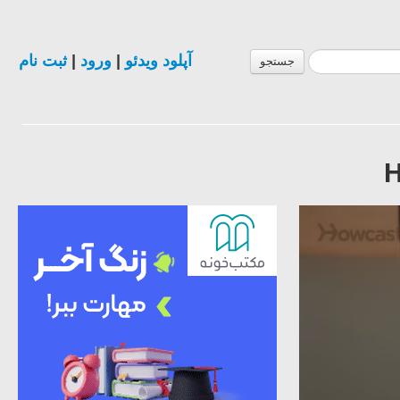
ثبت نام
|
ورود
|
آپلود ویدئو
جستجو
H