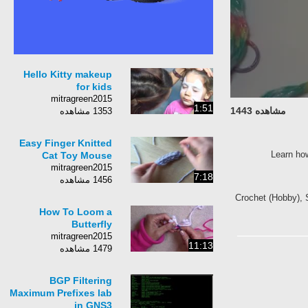
Hello Kitty makeup
for kids
mitragreen2015
1:51
مشاهده 1443
1353 مشاهده
Easy Finger Knitted
Learn how
Cat Toy Mouse
mitragreen2015
7:18
1456 مشاهده
Crochet (Hobby), 
How To Loom a
Butterfly
mitragreen2015
11:13
1479 مشاهده
BGP Filtering
Maximum Prefixes lab
in GNS3