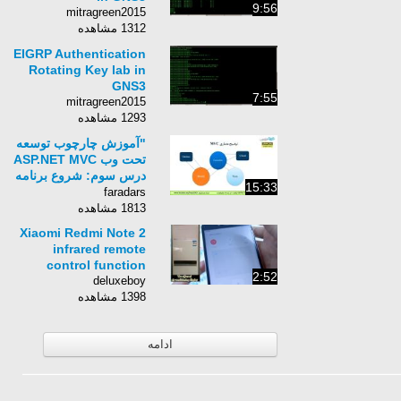
9:56
mitragreen2015
1312 مشاهده
EIGRP Authentication
Rotating Key lab in
GNS3
7:55
mitragreen2015
1293 مشاهده
"آموزش چارچوب توسعه
تحت وب ASP.NET MVC
درس سوم: شروع برنامه
15:33
نویسی با ASP.NET MVC
faradars
(الف)"
1813 مشاهده
Xiaomi Redmi Note 2
infrared remote
control function
2:52
deluxeboy
1398 مشاهده
ادامه